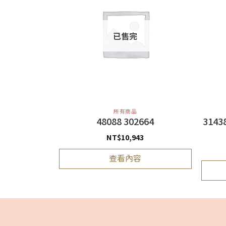
已售完
所有商品
 15ml 琥珀
48088 302664
314
香水
NT$
10,943
查看內容
車