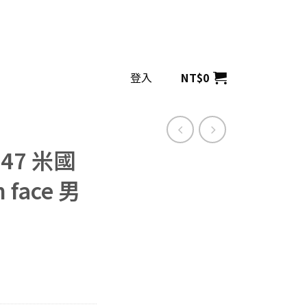
登入
NT$
0
047 米國
 face 男