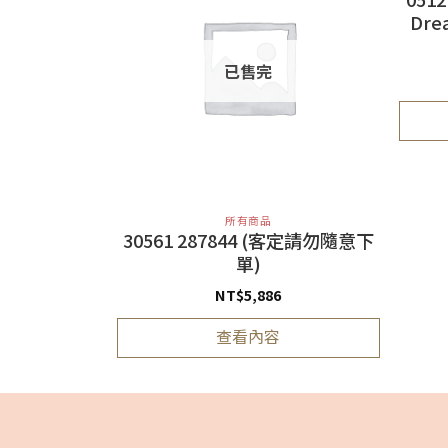
Dr
已售完
所有商品
180
30561 287844 (客定請勿隨意下
單)
NT$
5,886
查看內容