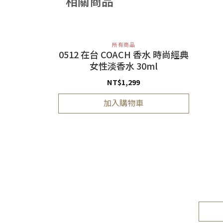
相關商品
所有商品
0512 在台 COACH 香水 時尚經典
女性淡香水 30ml
NT$
1,299
加入購物車
迪奧 花漾迪奧親
(滾珠版)
車