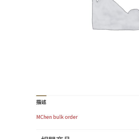
描述
MChen bulk order