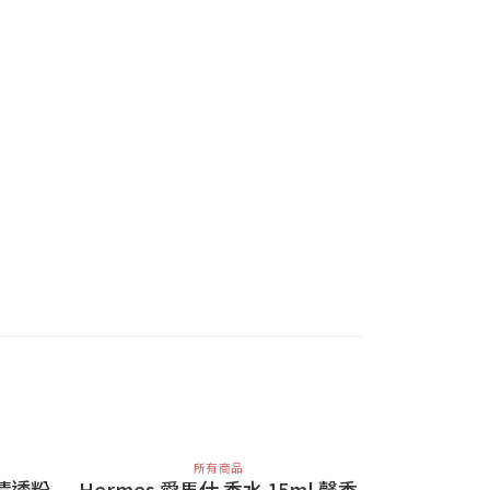
所有商品
柔清透粉
Hermes 愛馬仕 香水 15ml 馨香